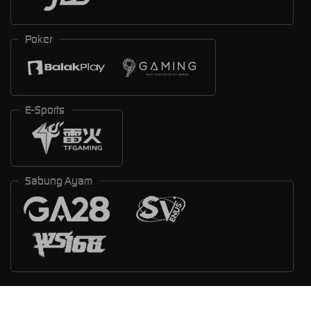
Poker
E-Sports
Sabung Ayam