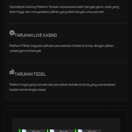
Sportsbook Gaming Platform Terbaik menawarkan lebih banyak game, odds yang
lebih tinggi, dan menyediakan pilihan yang lebih banyak untuk pemain.
TARUHAN LIVE KASINO
Platform Pilihan bagi perusahaan-perusahaan terbaik di dunia, dengan pilihan
variasi game terbanyak
TARUHAN TOGEL
Platform togel yang menarik dari perusahan terbaik di dunia yang menawarkan
hadiah kemenangan besar