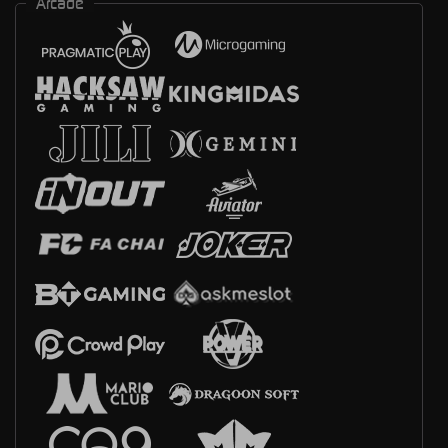
Arcade