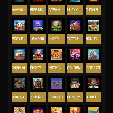
MAYAN TEMPLE
FIRE KINGDOM
OCEAN ADVENTURE
LUCKY BEASTS
SUSHI BONANZA
EGGY BUNNIES
EMONJI
LUCKY PET
TUTTI FRUTTI
BONUS BEAR
SHIBA VILLAGE
CHRISTMAS GIFT
NEZHA DEMON REBORN
GOLDEN LOTUS
GOD LIST
WAR SAINT
JOURNEY WEST
CRAZY 7
FUNKEY MONKEY
8 BALL SLOTS