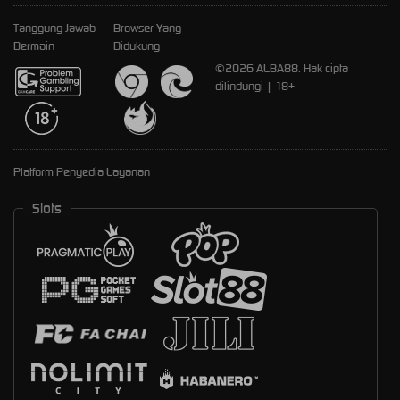
Tanggung Jawab
Browser Yang
Bermain
Didukung
©2026 ALBA88. Hak cipta
dilindungi | 18+
Platform Penyedia Layanan
Slots