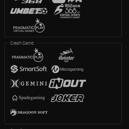
Crash Game