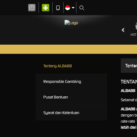
HOT
Tenta
Tentang ALBA88
TENTA
Responsible Gambling
ALBA88
Pusat Bantuan
Selamat d
ALBA88
a
Syarat dan Ketentuan
dengan be
rata-rata
lebih dar