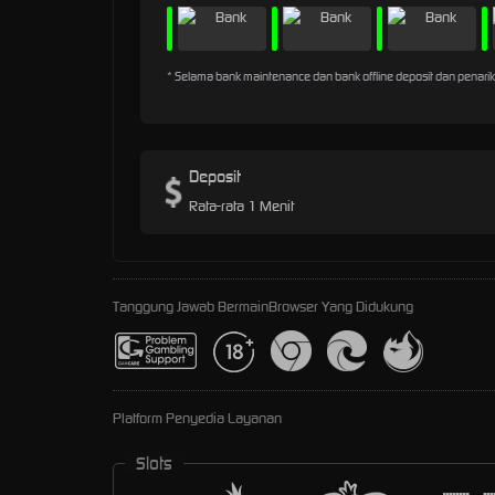
* Selama bank maintenance dan bank offline deposit dan penarik
Deposit
Rata-rata 1 Menit
Tanggung Jawab Bermain
Browser Yang Didukung
Platform Penyedia Layanan
Slots