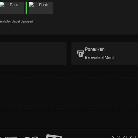
an tidak dapat diproses
Penarikan
Rata-rata 3 Menit