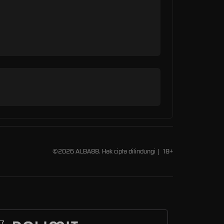
©2026 ALBA88. Hak cipta dilindungi | 18+