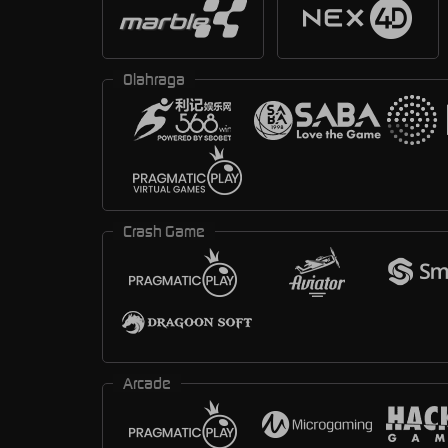
Olahraga
Crash Game
Arcade