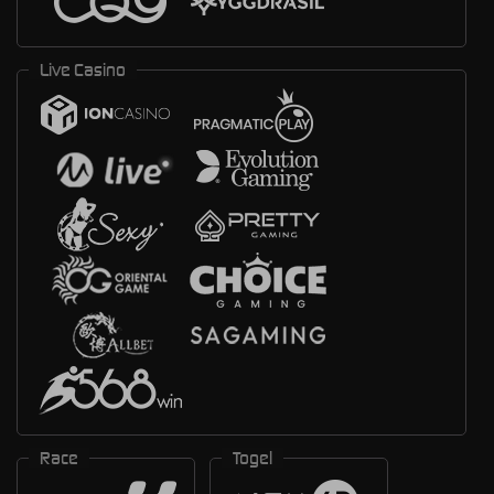
Live Casino
Race
Togel