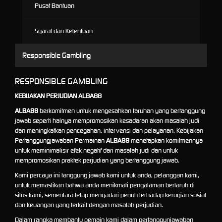
Pusat Bantuan
Syarat dan Ketentuan
Responsible Gambling
RESPONSIBLE GAMBLING
KEBIJAKAN PERJUDIAN ALBA88
ALBA88
berkomitmen untuk mengesahkan taruhan yang bertanggung
jawab seperti halnya mempromosikan kesadaran akan masalah judi
dan meningkatkan pencegahan, intervensi dan pelayanan. Kebijakan
Pertanggungjawaban Permainan
ALBA88
menetapkan komitmennya
untuk meminimalisir efek negatif dari masalah judi dan untuk
mempromosikan praktek perjudian yang bertanggung jawab.
Kami percaya ini tanggung jawab kami untuk anda, pelanggan kami,
untuk memastikan bahwa anda menikmati pengalaman bertaruh di
situs kami, sementara tetap menyadari penuh terhadap kerugian sosial
dan keuangan yang terkait dengan masalah perjudian.
Dalam rangka membantu pemain kami dalam pertanggunjawaban