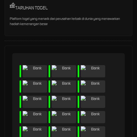
TARUHAN TOGEL
Platform togel yang menarik dari perusahan terbaik di dunia yang menawarkan
hadiah kemenangan besar