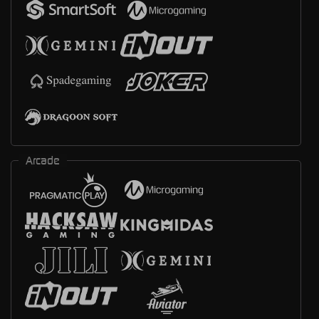
Arcade