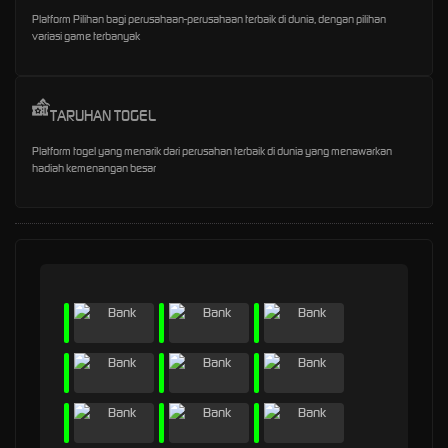
Platform Pilihan bagi perusahaan-perusahaan terbaik di dunia, dengan pilihan
variasi game terbanyak
TARUHAN TOGEL
Platform togel yang menarik dari perusahan terbaik di dunia yang menawarkan
hadiah kemenangan besar