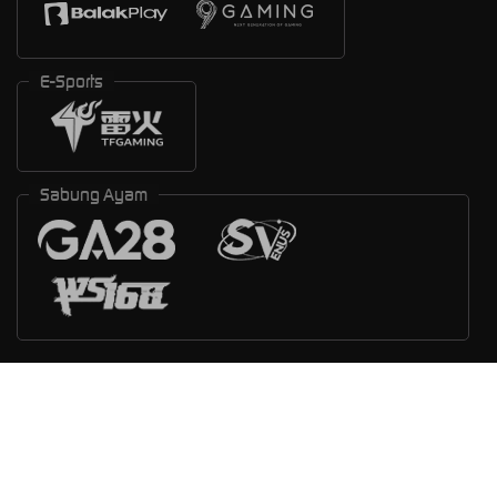
E-Sports
Sabung Ayam