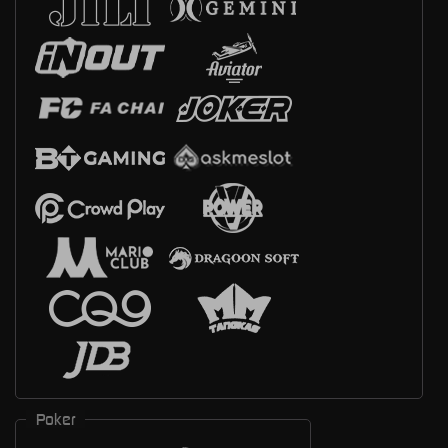
Poker