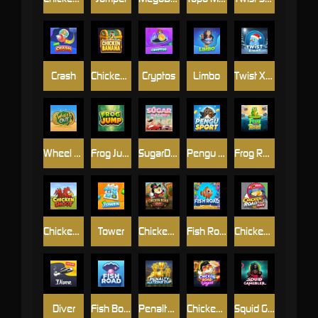
Crash
Chicken Banana
Cryptos
Limbo
Twist X-mas
Wheel Out
Frog Jump
SugarDaddy
Pengu Sport
Frog Road
Chicken Shoot
Tower
Chicken Road Gold
Fish Road
Chicken Road Race
Diver
Fish Boom
Penalty Nations Cup
Chicken Road Vegas
Squid Gamebler