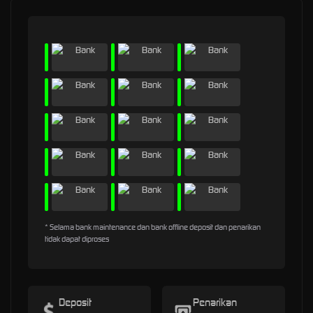
* Selama bank maintenance dan bank offline deposit dan penarikan
tidak dapat diproses
Deposit
Penarikan