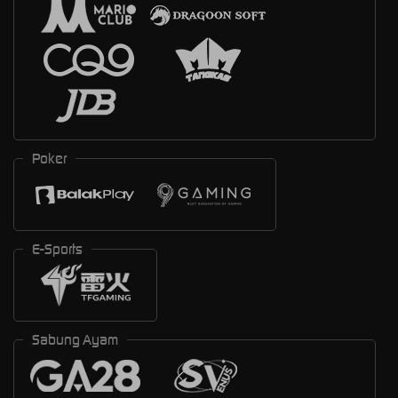
Poker
E-Sports
Sabung Ayam