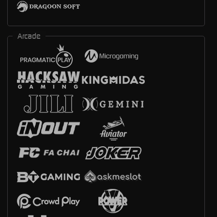
Arcade