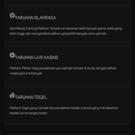
TARUHAN OLAHRAGA
Sportsbook Gaming Platform Terbaik menawarkan lebih banyak game, odds yang
lebih tinggi, dan menyediakan pilihan yang lebih banyak untuk pemain.
TARUHAN LIVE KASINO
Platform Pilihan bagi perusahaan-perusahaan terbaik di dunia, dengan pilihan
variasi game terbanyak
TARUHAN TOGEL
Platform togel yang menarik dari perusahan terbaik di dunia yang menawarkan
hadiah kemenangan besar