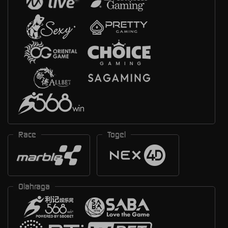
Race
Togel
Olahraga