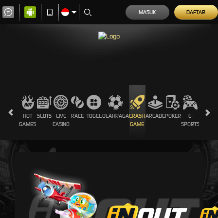
MASUK
DAFTAR
HOT
SLOTS
LIVE
RACE
TOGEL
OLAHRAGA
CRASH
ARCADE
POKER
E-
SABUN
GAMES
CASINO
GAME
SPORTS
AYAM