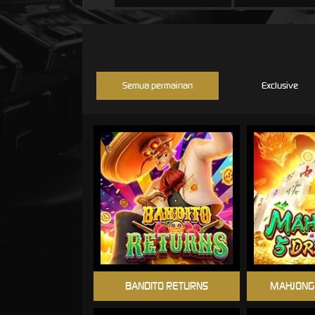
Semua permainan
Exclusive
BANDITO RETURNS
MAHJONG