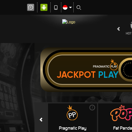
HOT
JACKPOT
PLAY
i
Pragmatic Play
Fat Pand