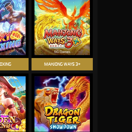
Mahjong Wins 3 – Black Scatter
BOXING
MAHJONG WAYS 3+