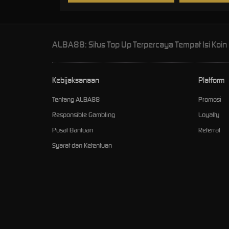
ALBA88: Situs Top Up Terpercaya Tempat Isi Koi
Kebijaksanaan
Platform
Tentang ALBA88
Promosi
Responsible Gambling
Loyalty
Pusat Bantuan
Referral
Syarat dan Ketentuan