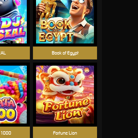
EAL
Book of Egypt
 1000
Fortune Lion