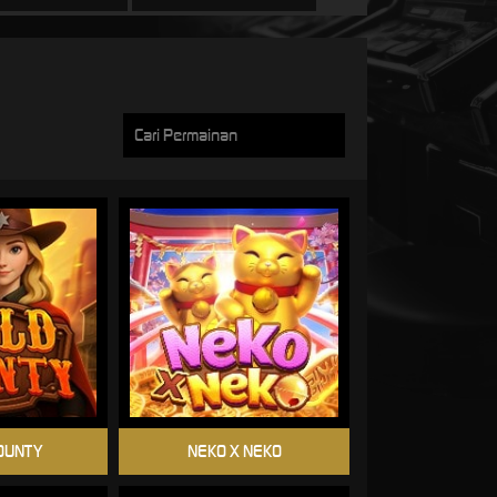
IDR
702,150.00
Starlight Princess Super Scatter
cand****5
IDR
677,000.00
Joker’s Jewels Cash
oca****4
IDR
669,000.00
Mahjong Wins 2
cand****5
IDR
660,000.00
Joker’s Jewels Cash
cand****5
IDR
640,000.00
Joker’s Jewels Cash
oca****4
IDR
584,500.00
Mahjong Wins 2
OUNTY
NEKO X NEKO
na****a
IDR
574,400.00