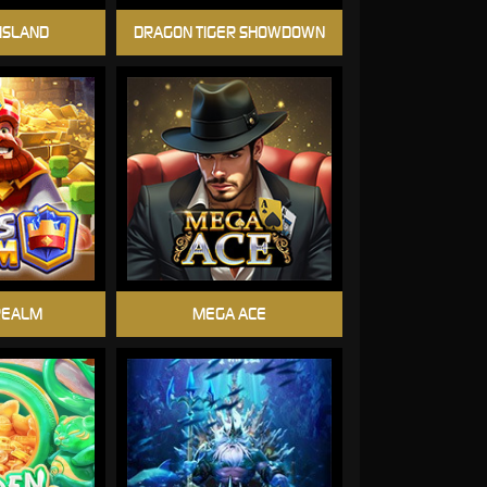
ISLAND
DRAGON TIGER SHOWDOWN
 REALM
MEGA ACE