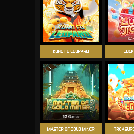
KUNG FU LEOPARD
LUCK
MASTER OF GOLD MINER
TREASURE