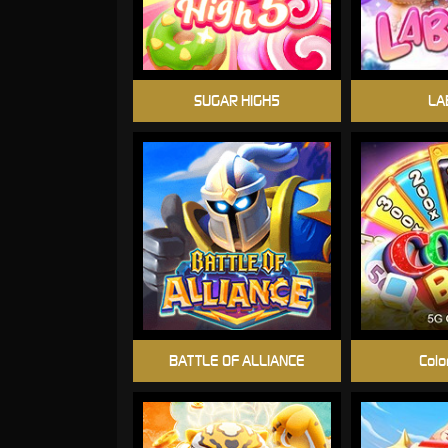
SUGAR HIGH5
LA
BATTLE OF ALLIANCE
Colo