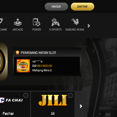
MASUK
DAFTAR
 GAME
ARCADE
POKER
E-SPORTS
SABUNG AYAM
PROMOSI
PEMENANG MESIN SLOT
na****a
IDR
861,800.00
Mahjong Wins 2
a****9
IDR
763,890.00
Gates of Olympus Super Scatter
i
i
i
oca****4
IDR
709,600.00
No Limit City
Mahjong Wins 2
Fachai
Jili
banda****3