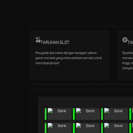
TARUHAN SLOT
TA
Penyedia slot online dengan beragam pilihan
Sportsb
game menarik yang memudahkan pemain untuk
menawar
mencapai jackpot
tinggi,
banyak 