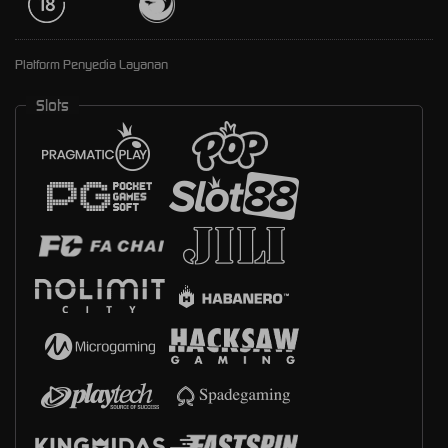
Platform Penyedia Layanan
Slots