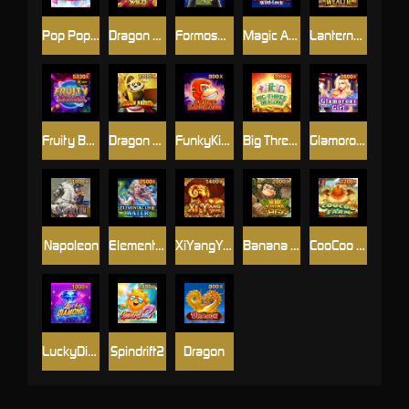
Pop Pop Candy
Dragon Soar - Hyper Wild
Formosa Bear
Magic Ace WILD LOCK
LanternWealth
Fruity Bonanza
Dragon Warrior
FunkyKingKong
Big Three Dragons
Glamorous Girl
Napoleon
Elemental Link Water
XiYangYang
Banana Saga
CooCoo Farm
LuckyDiamond
Spindrift2
Dragon