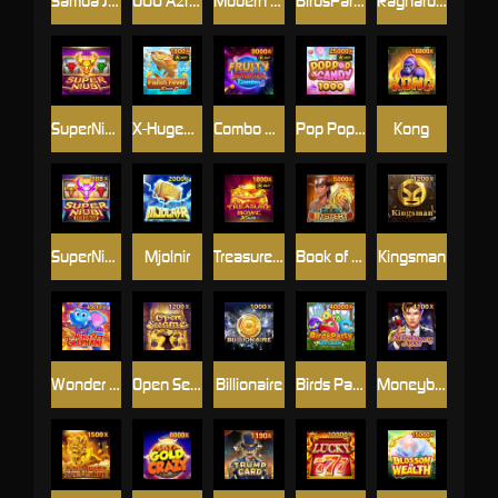
Samba Jewel
UGO Aztec Gold
Modern Gods
BirdsParty
Ragnarok : Thor VS Loki
SuperNiubi
X-Huge_Fishin' Fever X-Huge
Combo Fruity Bonanza Combo
Pop Pop Candy 1000
Kong
SuperNiubiDeluxe
Mjolnir
TreasureBowl
Book of Mystery
Kingsman
Wonder Elephant
Open Sesame
Billionaire
Birds Party Deluxe
Moneybags Man