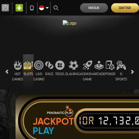
MASUK
DAFTAR
HOT
SLOTS
LIVE
RACE
TOGEL
OLAHRAGA
CRASH
ARCADE
POKER
E-
SABUN
GAMES
CASINO
GAME
SPORTS
AYAM
IDR
12,732,
JACKPOT
PLAY