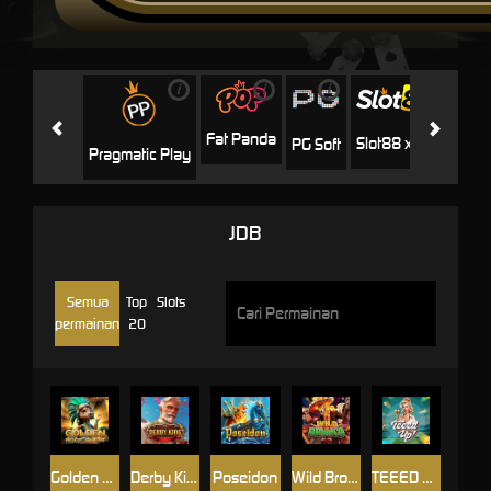
i
i
i
i
i
Facha
Fat Panda
Slot88 x PP
PG Soft
Pragmatic Play
JDB
Semua
Top
Slots
permainan
20
Golden Hoof Quest
Derby King
Poseidon
Wild Bronco
TEEED UP!