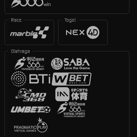
Race
Togel
Olahraga