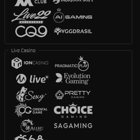
Live Casino